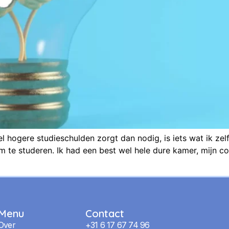
 hogere studieschulden zorgt dan nodig, is iets wat ik zelf
 om te studeren. Ik had een best wel hele dure kamer, mijn 
Menu
Contact
Over
+31 6 17 67 74 96