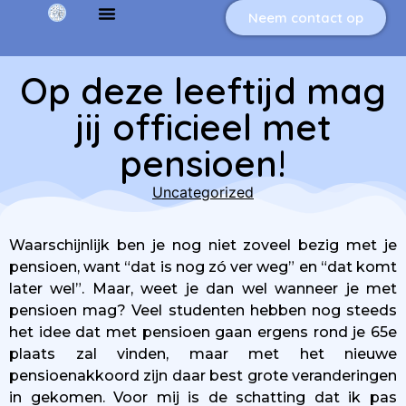
Neem contact op
Op deze leeftijd mag
jij officieel met
pensioen!
Uncategorized
Waarschijnlijk ben je nog niet zoveel bezig met je
pensioen, want “dat is nog zó ver weg” en “dat komt
later wel”. Maar, weet je dan wel wanneer je met
pensioen mag? Veel studenten hebben nog steeds
het idee dat met pensioen gaan ergens rond je 65e
plaats zal vinden, maar met het nieuwe
pensioenakkoord zijn daar best grote veranderingen
in gekomen. Voor mij is de schatting dat ik pas