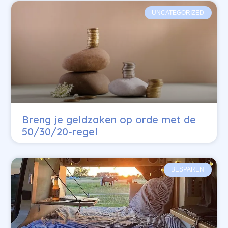
UNCATEGORIZED
Breng je geldzaken op orde met de
50/30/20-regel
BESPAREN