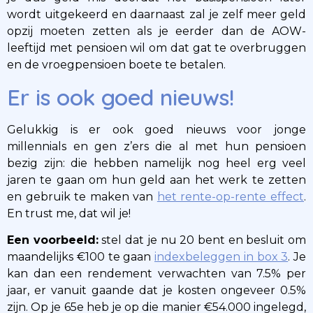
wordt uitgekeerd en daarnaast zal je zelf meer geld
opzij moeten zetten als je eerder dan de AOW-
leeftijd met pensioen wil om dat gat te overbruggen
en de vroegpensioen boete te betalen.
Er is ook goed nieuws!
Gelukkig is er ook goed nieuws voor jonge
millennials en gen z’ers die al met hun pensioen
bezig zijn: die hebben namelijk nog heel erg veel
jaren te gaan om hun geld aan het werk te zetten
en gebruik te maken van
het rente-op-rente effect
.
En trust me, dat wil je!
Een voorbeeld:
stel dat je nu 20 bent en besluit om
maandelijks €100 te gaan
indexbeleggen in box 3
. Je
kan dan een rendement verwachten van 7.5% per
jaar, er vanuit gaande dat je kosten ongeveer 0.5%
zijn. Op je 65e heb je op die manier €54.000 ingelegd,