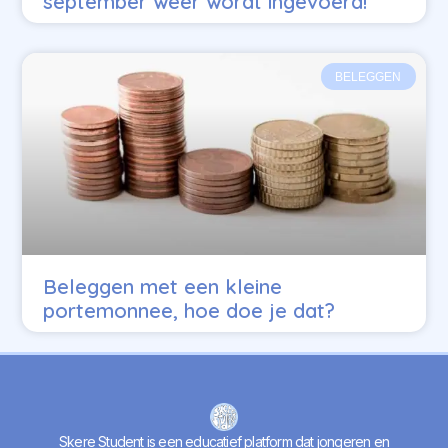
september weer wordt ingevoerd!
BELEGGEN
Beleggen met een kleine
portemonnee, hoe doe je dat?
Skere Student is een educatief platform dat jongeren en