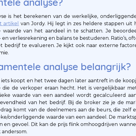
tele analyse?
se is het berekenen van de werkelijke, onderliggen
t artikel
van Jordy. Hij legt in zes heldere stappen uit 
waarde van het aandeel in te schatten. Je beoordeel
- en verliesrekening en balans te bestuderen. Ratio’s, of
et bedrijf te evalueren. Je kijkt ook naar externe facto
mie.
mentele analyse belangrijk?
 iets koopt en het twee dagen later aantreft in de koop
de die de verkoper eraan hecht. Het is vergelijkbaar
ieke waarde van een aandeel wordt gecalculeerd aa
evendheid van het bedrijf. Bij de broker zie je de mark
edrag komt van de deelnemers aan de beurs, die zelf 
sieke/onderliggende waarde van een aandeel. De markt
en gevoel. Dit kan de prijs flink omhoogdrijven wann
k andersom.