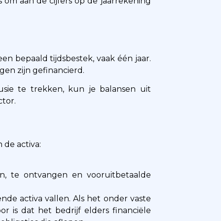
s om aan de cijfers op de jaarrekening
een bepaald tijdsbestek, vaak één jaar.
gen zijn gefinancierd.
ie te trekken, kun je balansen uit
ctor.
 de activa:
en, te ontvangen en vooruitbetaalde
de activa vallen. Als het onder vaste
r is dat het bedrijf elders financiële