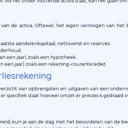
 Als het onder vlottende activa staat, kan het gaan om o
 van de activa. Oftewel, het eigen vermogen van het b
aatste aandelenkapitaal, nettowinst en reserves.
nderhoud.
n een jaar) zoals een hypotheek.
 een jaar) zoals een rekening-courantkrediet.
rliesrekening
overzicht van opbrengsten en uitgaven van een onderne
er specifiek staat hoeveel omzet er precies is gedraaid 
ld, kun je aan de slag met het beoordelen van de bedrijf