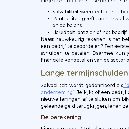
die je kunt toepassen. De onderste dr
Solvabiliteit weergeeft of het bed
Rentabiliteit geeft aan hoeveel 
en de balans.
Liquiditeit laat zien of het bedri
Naast nauwkeurig rekenen, is het bela
een bedrijf te beoordelen? Ten eerste 
schulden te betalen. Daarmee kun je
financiële kengetallen van de sector 
Lange termijnschulden
Solvabiliteit wordt gedefinieerd als
“d
onderneming”.
Je kijkt of een bedrijf
nieuwe leningen af te sluiten om bij
geleende geld terugkrijgen, lenen ze h
De berekening
Eigen vermogen / Totaal vermogen x