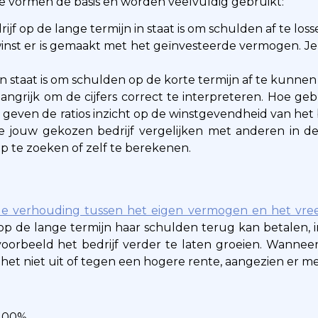
ie vormen de basis en worden veelvuldig gebruikt:
rijf op de lange termijn in staat is om schulden af te los
winst er is gemaakt met het geïnvesteerde vermogen. Je
jf in staat is om schulden op de korte termijn af te kunnen
ngrijk om de cijfers correct te interpreteren. Hoe gebr
geven de ratios inzicht op de winstgevendheid van het bed
 jouw gekozen bedrijf vergelijken met anderen in dez
op te zoeken of zelf te berekenen.
e verhouding tussen het eigen vermogen en het vr
 op de lange termijn haar schulden terug kan betalen, in
voorbeeld het bedrijf verder te laten groeien. Wanneer
et niet uit of tegen een hogere rente, aangezien er meer
 100%