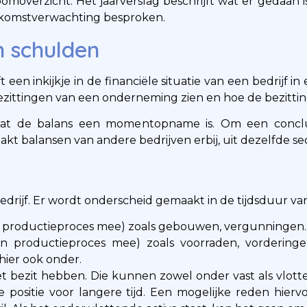
moverzicht. Het jaarverslag beschrijft wat er gedaan i
ekomstverwachting besproken.
n schulden
n inkijkje in de financiële situatie van een bedrijf in 
bezittingen van een onderneming zien en hoe de bezittin
dat de balans een momentopname is. Om een conclus
pakt balansen van andere bedrijven erbij, uit dezelfde se
bedrijf. Er wordt onderscheid gemaakt in de tijdsduur van
én productieproces mee) zoals gebouwen, vergunningen.
én productieproces mee) zoals voorraden, vordering
hier ook onder.
 bezit hebben. Die kunnen zowel onder vast als vlotten
e positie voor langere tijd. Een mogelijke reden hiervoo