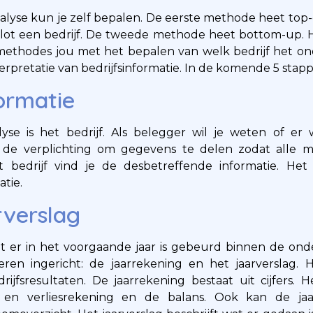
yse kun je zelf bepalen. De eerste methode heet top-
 slot een bedrijf. De tweede methode heet bottom-up.
methodes jou met het bepalen van welk bedrijf het on
erpretatie van bedrijfsinformatie. In de komende 5 stapp
formatie
e is het bedrijf. Als belegger wil je weten of er wi
e verplichting om gegevens te delen zodat alle ma
bedrijf vind je de desbetreffende informatie. Het b
atie.
rverslag
at er in het voorgaande jaar is gebeurd binnen de on
ren ingericht: de jaarrekening en het jaarverslag. 
ijfsresultaten. De jaarrekening bestaat uit cijfers. He
t- en verliesrekening en de balans. Ook kan de ja