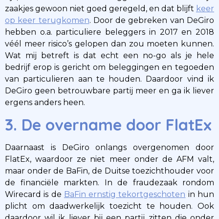
zaakjes gewoon niet goed geregeld, en dat blijft
keer
op keer terugkomen
. Door de gebreken van DeGiro
hebben o.a. particuliere beleggers in 2017 en 2018
véél meer risico’s gelopen dan zou moeten kunnen.
Wat mij betreft is dat echt een no-go als je hele
bedrijf erop is gericht om beleggingen en tegoeden
van particulieren aan te houden. Daardoor vind ik
DeGiro geen betrouwbare partij meer en ga ik liever
ergens anders heen.
3. De overname door FlatEx
Daarnaast is DeGiro onlangs overgenomen door
FlatEx, waardoor ze niet meer onder de AFM valt,
maar onder de BaFin, de Duitse toezichthouder voor
de financiële markten. In de fraudezaak rondom
Wirecard is de
BaFin ernstig tekortgeschoten
in hun
plicht om daadwerkelijk toezicht te houden. Ook
daardoor wil ik liever bij een partij zitten die onder