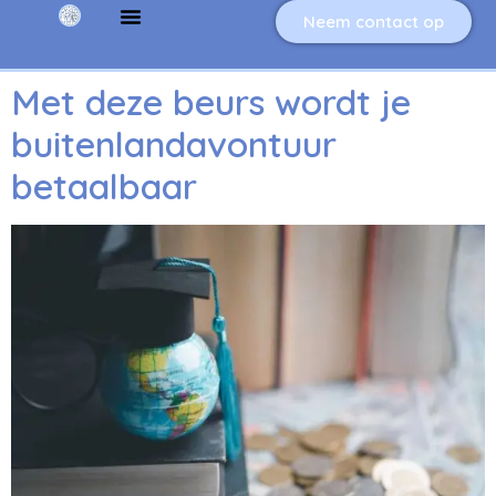
Neem contact op
Met deze beurs wordt je
buitenlandavontuur
betaalbaar