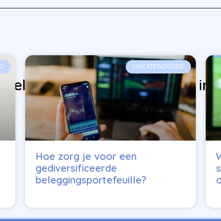
D
UNCATEGORIZED
ikelen vind je misschien ook in
Hoe zorg je voor een
gediversificeerde
s
beleggingsportefeuille?
o