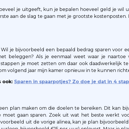
eveel je uitgeeft, kun je bepalen hoeveel geld je wil u
erste aan de slag te gaan met je grootste kostenposten.
 Wil je bijvoorbeeld een bepaald bedrag sparen voor een
met beleggen? Als je eenmaal weet waar je naartoe w
e stappen je moet zetten om daar ook daadwerkelijk t
en om volgend jaar mijn kamer opnieuw in te kunnen richt
s ook:
Sparen in spaarpotjes? Zo doe je dat in 4 sta
je een plan maken om die doelen te bereiken. Dit kan b
 moet gaan sparen. Zoek uit wat het beste werkt voo
voorbeeld uit de vorige alinea, kan je plan bijvoorbeeld
je uurloon, bijvoorbeeld €15 per uur) oplevert. Maar je pl