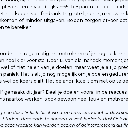
0 oplevert, en maandelijks €65 besparen op de boo
het kopen van frisdrank. In grote lijnen zijn er twee 
inkomen of minder uitgaven. Beiden zorgen ervoor dat
n te bereiken.
 houden en regelmatig te controleren of je nog op koers 
en hoe ik er voor sta. Door 12 van die incheck-momentje
t wel of niet halen van je doelen, maar weet je altijd pre
 paniek! Het is altijd nog mogelijk om je doelen geduren
wel op koers blijft. Het belangrijkste is om niet op te g
elf gemaakt dit jaar? Deel je doelen vooral in de reactie
rgens naartoe werken is ook gewoon heel leuk en motiver
s je op deze links klikt of via deze links iets koopt of downl
re Student draaiende te houden. Alvast bedankt dus!
Ook be
ets op deze website kan worden gezien of geïnterpreteerd als f